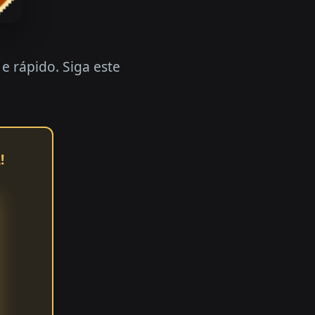
e rápido. Siga este
!