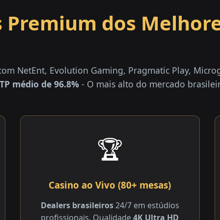
s Premium dos Melhor
 com NetEnt, Evolution Gaming, Pragmatic Play, Micr
TP médio de 96.8%
- O mais alto do mercado brasilei
🏆
Casino ao Vivo (80+ mesas)
Dealers brasileiros
24/7 em estúdios
profissionais. Qualidade
4K Ultra HD