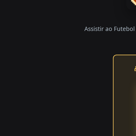
Assistir ao Futebo