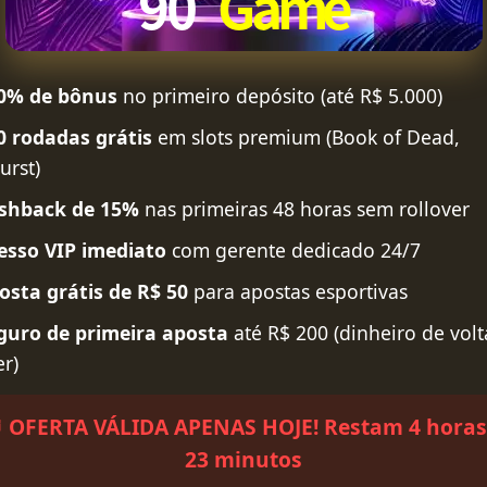
0% de bônus
no primeiro depósito (até R$ 5.000)
0 rodadas grátis
em slots premium (Book of Dead,
urst)
shback de 15%
nas primeiras 48 horas sem rollover
esso VIP imediato
com gerente dedicado 24/7
osta grátis de R$ 50
para apostas esportivas
guro de primeira aposta
até R$ 200 (dinheiro de volt
r)
 OFERTA VÁLIDA APENAS HOJE! Restam 4 horas
23 minutos