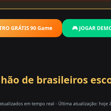
TRO GRÁTIS 90 Game
🎮 JOGAR DEMO
ilhão de brasileiros es
tualizados em tempo real - Última atualização: hoje 