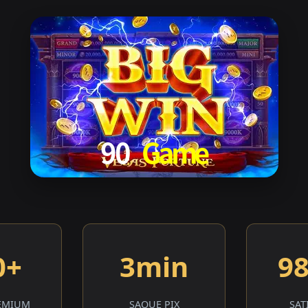
0+
3min
9
EMIUM
SAQUE PIX
SAT