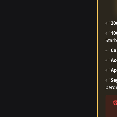
✅
20
✅
10
Starb
✅
Ca
✅
Ac
✅
Ap
✅
Se
perde
⏰