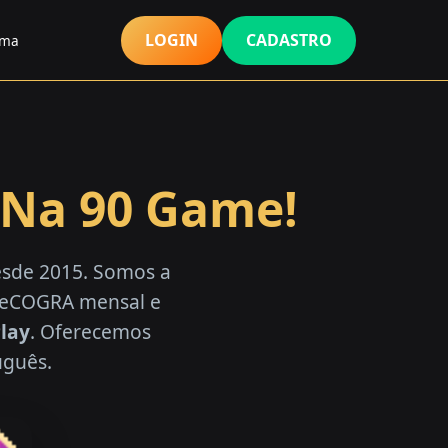
LOGIN
CADASTRO
rma
 Na 90 Game!
sde 2015. Somos a
a eCOGRA mensal e
lay
. Oferecemos
uguês.