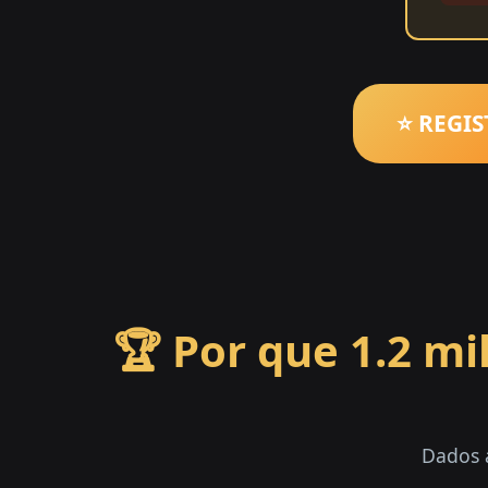
⭐ REGIS
🏆 Por que 1.2 m
Dados a