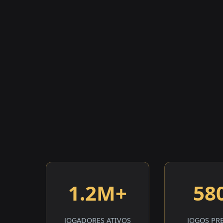
1.2M+
58
JOGADORES ATIVOS
JOGOS PR